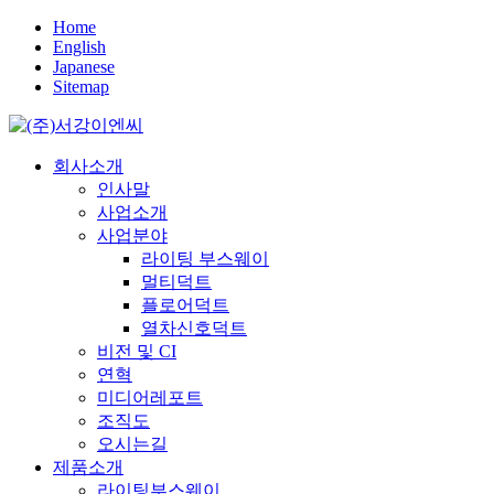
Home
English
Japanese
Sitemap
회사소개
인사말
사업소개
사업분야
라이팅 부스웨이
멀티덕트
플로어덕트
열차신호덕트
비전 및 CI
연혁
미디어레포트
조직도
오시는길
제품소개
라이팅부스웨이