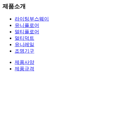
제품소개
라이팅부스웨이
유니플로어
멀티플로어
멀티덕트
유니레일
조명기구
제품사양
제품규격