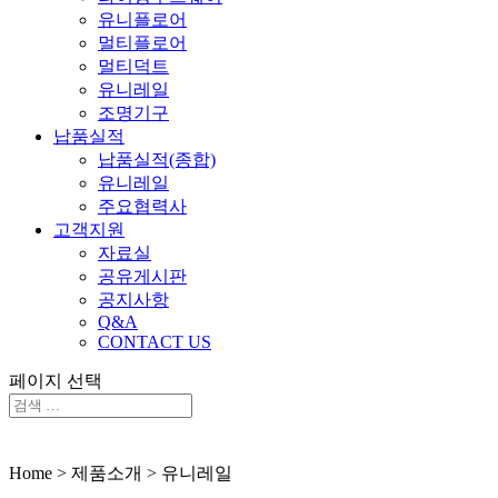
유니플로어
멀티플로어
멀티덕트
유니레일
조명기구
납품실적
납품실적(종합)
유니레일
주요협력사
고객지원
자료실
공유게시판
공지사항
Q&A
CONTACT US
페이지 선택
Home > 제품소개 > 유니레일