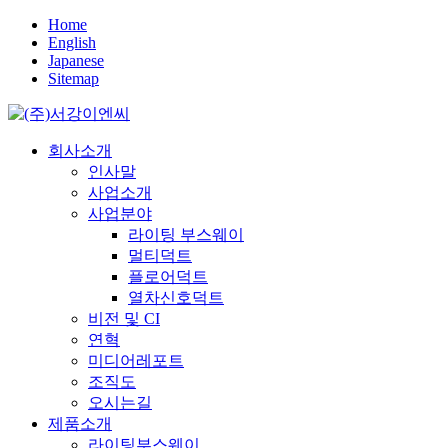
Home
English
Japanese
Sitemap
회사소개
인사말
사업소개
사업분야
라이팅 부스웨이
멀티덕트
플로어덕트
열차신호덕트
비전 및 CI
연혁
미디어레포트
조직도
오시는길
제품소개
라이팅부스웨이