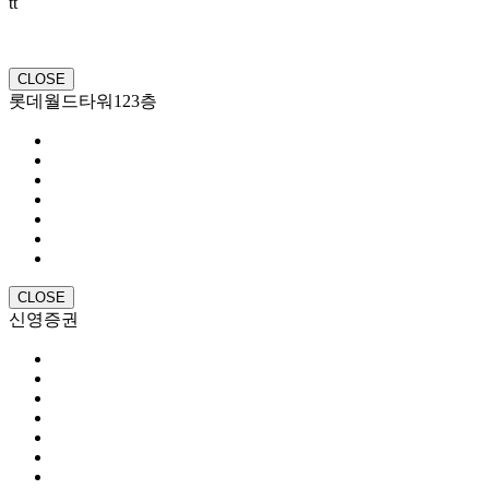
tt
CLOSE
롯데월드타워123층
CLOSE
신영증권